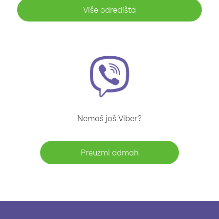
Više odredišta
Nemaš još Viber?
Preuzmi odmah