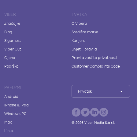
VIBER
TVRTKA
Značajke
O Viberu
Blog
Središte marke
Sigurnost
Karijera
Viber Out
Uvjeti i pravila
Cijene
Pravila zaštite privatnosti
Podrška
Customer Complaints Code
PREUZMI
Hrvatski
Android
iPhone & iPad
Windows PC
Mac
©
2026
Viber Media S.à r.l.
Linux