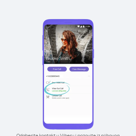
Odaberite kontakt u Viberu i pozovite iz njihovog