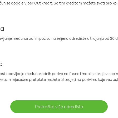
ačun se dodaje Viber Out kredit. Sa tim kreditom možete zvati bilo koj
ja
ljanje međunarodnih poziva na željeno odredište u trajanju od 30 
a
nost obavljanja međunarodnih poziva na fiksne i mobilne brojeve po 
paketom mjesečne pretplate možete uštedjeti na pozivima koje već os
Pretražite više odredišta