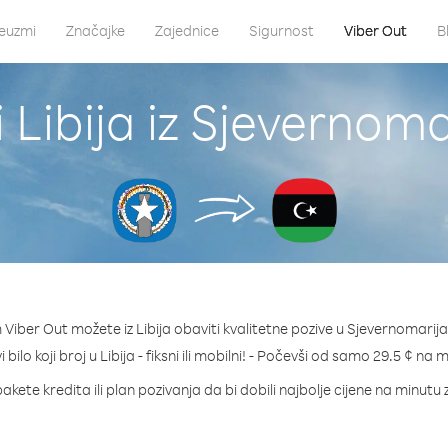
euzmi
Značajke
Zajednice
Sigurnost
Viber Out
B
 Libija iz Sjevernoma
Viber Out možete iz Libija obaviti kvalitetne pozive u Sjevernomarija
 bilo koji broj u Libija - fiksni ili mobilni! - Počevši od samo 29.5 ¢ na 
akete kredita ili plan pozivanja da bi dobili najbolje cijene na minutu z