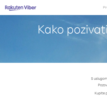
Pr
Kako pozivati
S uslugom 
Pozovi
Kupite p