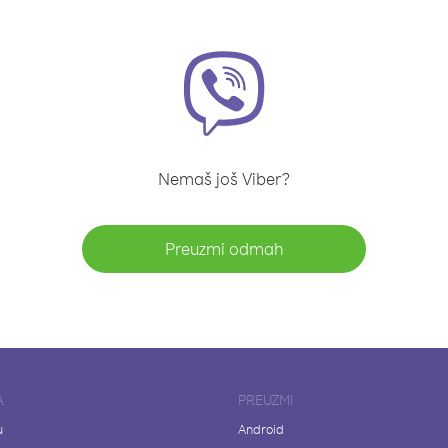
Nemaš još Viber?
Preuzmi odmah
A
PREUZMI
u
Android