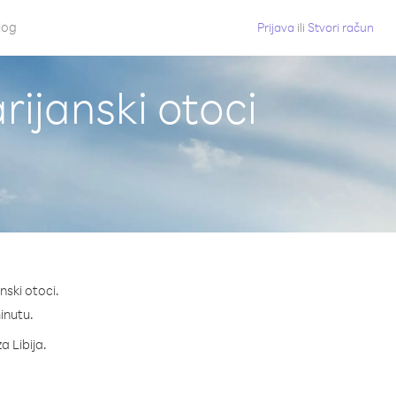
log
Prijava
ili
Stvori račun
rijanski otoci
nski otoci.
minutu.
a Libija.