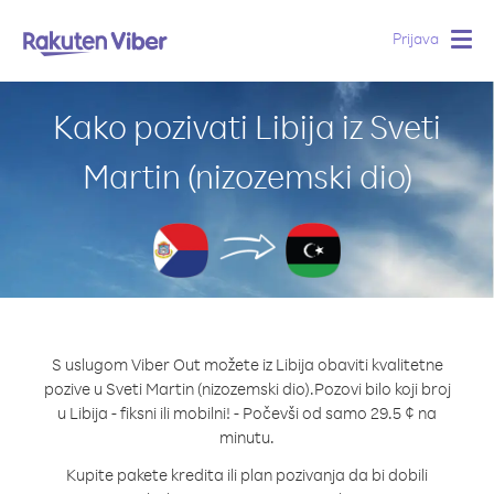
Prijava
Togg
navig
Kako pozivati Libija iz Sveti
Martin (nizozemski dio)
S uslugom Viber Out možete iz Libija obaviti kvalitetne
pozive u Sveti Martin (nizozemski dio).
Pozovi bilo koji broj
u Libija - fiksni ili mobilni! - Počevši od samo 29.5 ¢ na
minutu.
Kupite pakete kredita ili plan pozivanja da bi dobili