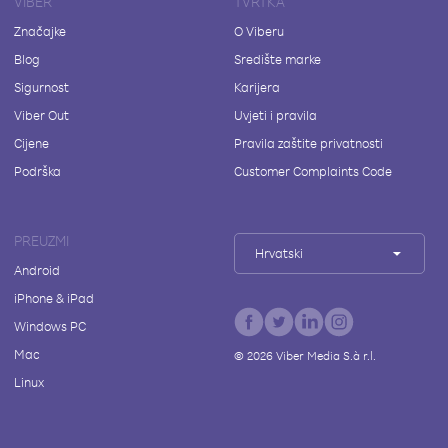
VIBER
TVRTKA
Značajke
O Viberu
Blog
Središte marke
Sigurnost
Karijera
Viber Out
Uvjeti i pravila
Cijene
Pravila zaštite privatnosti
Podrška
Customer Complaints Code
PREUZMI
Hrvatski
Android
iPhone & iPad
Windows PC
Mac
©
2026
Viber Media S.à r.l.
Linux