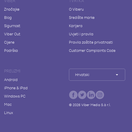
VIBER
TVRTKA
Značajke
O Viberu
Blog
Središte marke
Sigurnost
Karijera
Viber Out
Uvjeti i pravila
Cijene
Pravila zaštite privatnosti
Podrška
Customer Complaints Code
PREUZMI
Hrvatski
Android
iPhone & iPad
Windows PC
Mac
©
2026
Viber Media S.à r.l.
Linux