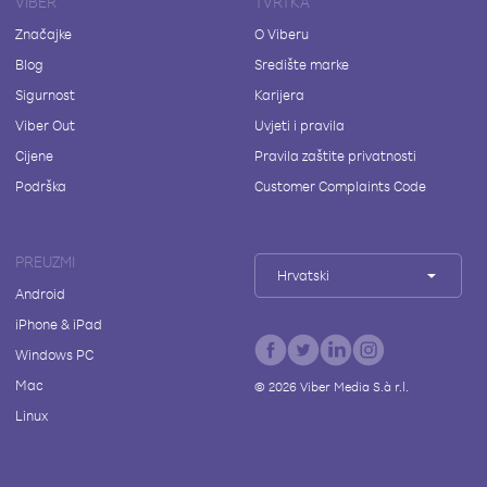
VIBER
TVRTKA
Značajke
O Viberu
Blog
Središte marke
Sigurnost
Karijera
Viber Out
Uvjeti i pravila
Cijene
Pravila zaštite privatnosti
Podrška
Customer Complaints Code
PREUZMI
Hrvatski
Android
iPhone & iPad
Windows PC
Mac
©
2026
Viber Media S.à r.l.
Linux