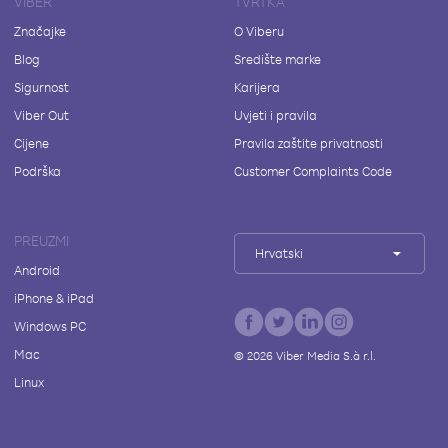
VIBER
TVRTKA
Značajke
O Viberu
Blog
Središte marke
Sigurnost
Karijera
Viber Out
Uvjeti i pravila
Cijene
Pravila zaštite privatnosti
Podrška
Customer Complaints Code
PREUZMI
Hrvatski
Android
iPhone & iPad
Windows PC
Mac
©
2026
Viber Media S.à r.l.
Linux