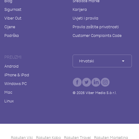
Blog
Središte marke
Sigurnost
Karijera
Viber Out
Uvjeti i pravila
Cijene
Pravila zaštite privatnosti
Podrška
Customer Complaints Code
PREUZMI
Hrvatski
Android
iPhone & iPad
Windows PC
Mac
©
2026
Viber Media S.à r.l.
Linux
Rakuten Viki
Rakuten Kobo
Rakuten Travel
Rakuten Marketing