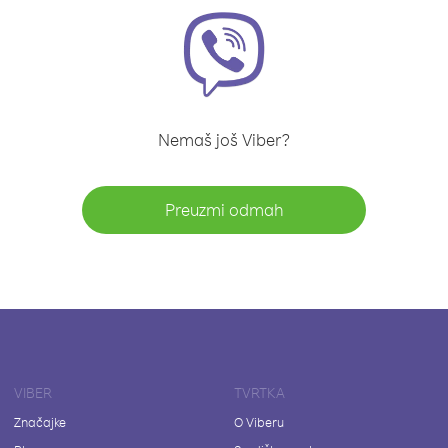
Nemaš još Viber?
Preuzmi odmah
VIBER
TVRTKA
Značajke
O Viberu