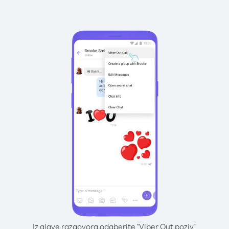
Iz glave razgovora odaberite "Viber Out poziv"