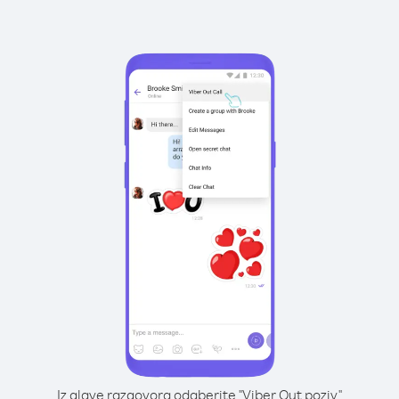
Iz glave razgovora odaberite "Viber Out poziv"