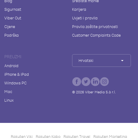
Blog
Središte marke
Sigurnost
Karijera
Viber Out
Uvjeti i pravila
Cijene
Pravila zaštite privatnosti
Podrška
Customer Complaints Code
PREUZMI
Hrvatski
Android
iPhone & iPad
Windows PC
Mac
©
2026
Viber Media S.à r.l.
Linux
Rakuten Viki
Rakuten Kobo
Rakuten Travel
Rakuten Marketing