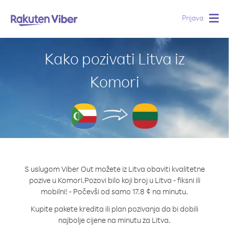
Prijava
Togg
navig
Kako pozivati Litva iz
Komori
S uslugom Viber Out možete iz Litva obaviti kvalitetne
pozive u Komori.
Pozovi bilo koji broj u Litva - fiksni ili
mobilni! - Počevši od samo 17.8 ¢ na minutu.
Kupite pakete kredita ili plan pozivanja da bi dobili
najbolje cijene na minutu za Litva.