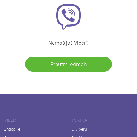
Nemaš još Viber?
Preuzmi odmah
VIBER
TVRTKA
Značajke
O Viberu