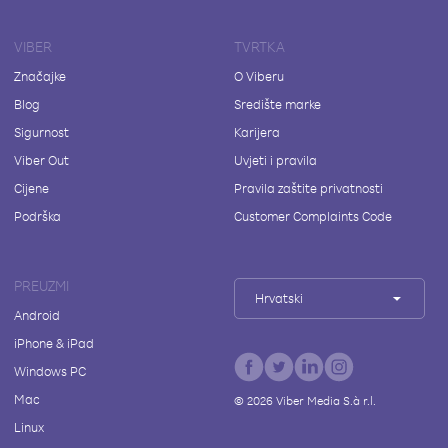
VIBER
TVRTKA
Značajke
O Viberu
Blog
Središte marke
Sigurnost
Karijera
Viber Out
Uvjeti i pravila
Cijene
Pravila zaštite privatnosti
Podrška
Customer Complaints Code
PREUZMI
Hrvatski
Android
iPhone & iPad
Windows PC
Mac
©
2026
Viber Media S.à r.l.
Linux