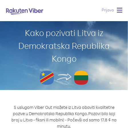
Prijava
Togg
navig
Kako pozivati Litva iz
Demokratska Republika
Kongo
S uslugom Viber Out možete iz Litva obaviti kvalitetne
pozive u Demokratska Republika Kongo.
Pozovi bilo koji
broj u Litva - fiksni ili mobilni! - Počevši od samo 17.8 ¢ na
minutu.