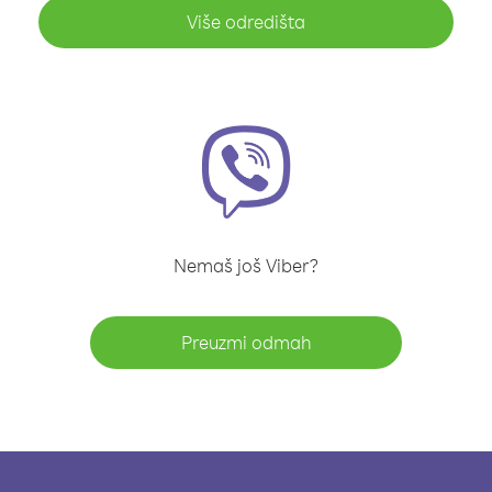
Više odredišta
Nemaš još Viber?
Preuzmi odmah