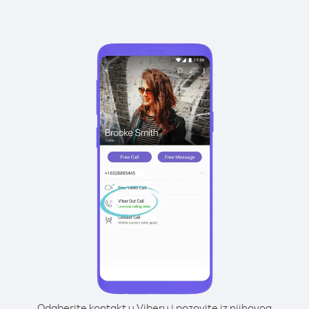
Odaberite kontakt u Viberu i pozovite iz njihovog