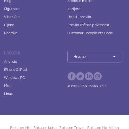
Blog
Središte marke
Sigurnost
Karijera
Viber Out
Uvjeti i pravila
Cijene
Pravila zaštite privatnosti
Podrška
Customer Complaints Code
PREUZMI
Hrvatski
Android
iPhone & iPad
Windows PC
Mac
©
2026
Viber Media S.à r.l.
Linux
Rakuten Viki
Rakuten Kobo
Rakuten Travel
Rakuten Marketing