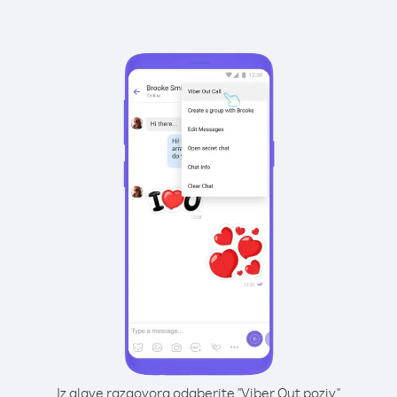
Iz glave razgovora odaberite "Viber Out poziv"