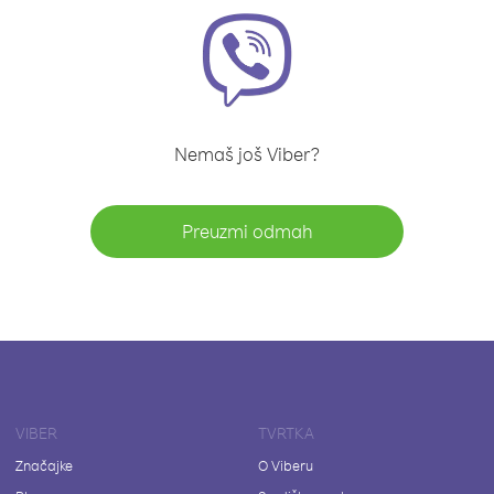
Nemaš još Viber?
Preuzmi odmah
VIBER
TVRTKA
Značajke
O Viberu