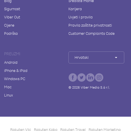
Blog
Središte marke
Sigurnost
Karijera
Viber Out
Uvjeti i pravila
Cijene
Pravila zaštite privatnosti
Podrška
Customer Complaints Code
PREUZMI
Hrvatski
Android
iPhone & iPad
Windows PC
Mac
©
2026
Viber Media S.à r.l.
Linux
Rakuten Viki
Rakuten Kobo
Rakuten Travel
Rakuten Marketing