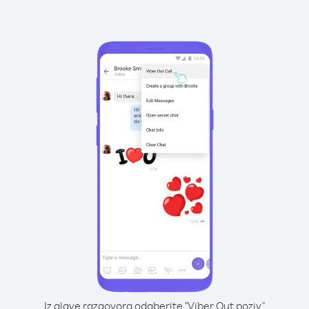
Iz glave razgovora odaberite "Viber Out poziv"