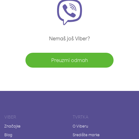
Nemaš još Viber?
Preuzmi odmah
VIBER
TVRTKA
Značajke
O Viberu
Blog
Središte marke