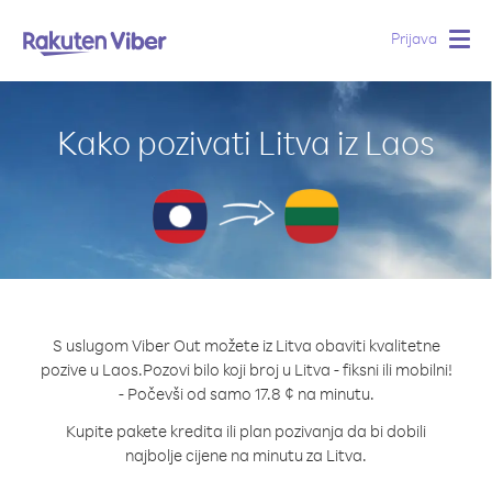
Prijava
Togg
navig
Kako pozivati Litva iz Laos
S uslugom Viber Out možete iz Litva obaviti kvalitetne
pozive u Laos.
Pozovi bilo koji broj u Litva - fiksni ili mobilni!
- Počevši od samo 17.8 ¢ na minutu.
Kupite pakete kredita ili plan pozivanja da bi dobili
najbolje cijene na minutu za Litva.