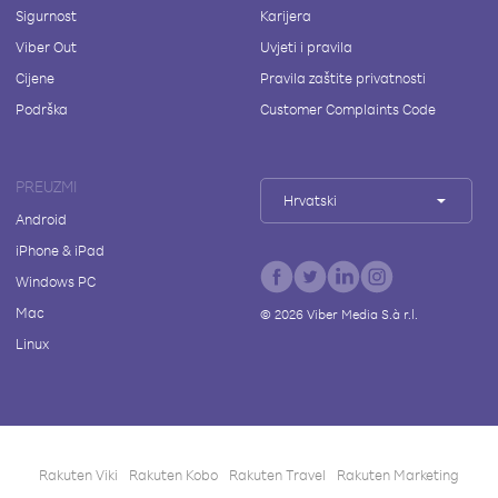
Sigurnost
Karijera
Viber Out
Uvjeti i pravila
Cijene
Pravila zaštite privatnosti
Podrška
Customer Complaints Code
PREUZMI
Hrvatski
Android
iPhone & iPad
Windows PC
Mac
©
2026
Viber Media S.à r.l.
Linux
Rakuten Viki
Rakuten Kobo
Rakuten Travel
Rakuten Marketing