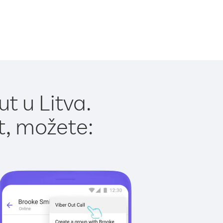
t u Litva.
t, možete: