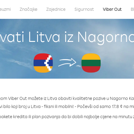
euzmi
Značajke
Zajednice
Sigurnost
Viber Out
B
vati Litva iz Nagor
gom Viber Out možete iz Litva obaviti kvalitetne pozive u Nagorno K
i bilo koji broj u Litva - fiksni ili mobilni! - Počevši od samo 17.8 ¢ na m
akete kredita ili plan pozivanja da bi dobili najbolje cijene na minutu 