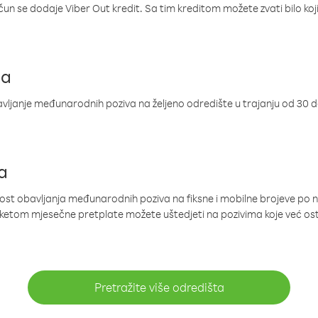
ačun se dodaje Viber Out kredit. Sa tim kreditom možete zvati bilo koj
ja
ljanje međunarodnih poziva na željeno odredište u trajanju od 30 
a
nost obavljanja međunarodnih poziva na fiksne i mobilne brojeve po 
paketom mjesečne pretplate možete uštedjeti na pozivima koje već os
Pretražite više odredišta