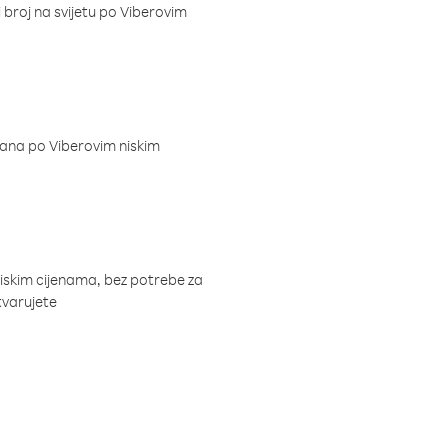
i broj na svijetu po Viberovim
dana po Viberovim niskim
niskim cijenama, bez potrebe za
tvarujete