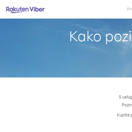
Pr
Kako pozi
S uslu
Pozov
Kupite p