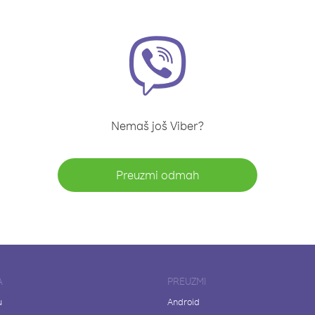
Nemaš još Viber?
Preuzmi odmah
A
PREUZMI
u
Android