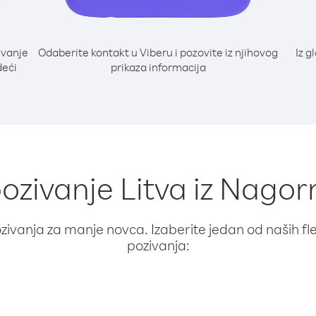
ivanje
Odaberite kontakt u Viberu i pozovite iz njihovog
Iz g
deći
prikaza informacija
pozivanje Litva iz Nag
ivanja za manje novca. Izaberite jedan od naših fleks
pozivanja: