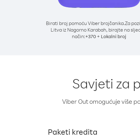
Birati broj pomoću Viber brojčanika.
Za poz
Litva iz Nagorno Karabah, birajte na slje
način:
+
+
370
Lokalni broj
Savjeti za 
Viber Out omogućuje više poz
Paketi kredita