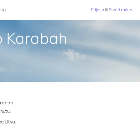
log
Prijava
ili
Stvori račun
no Karabah
arabah.
inutu.
za Litva.