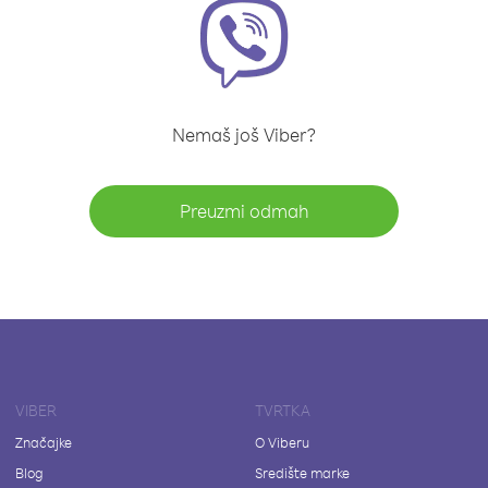
Nemaš još Viber?
Preuzmi odmah
VIBER
TVRTKA
Značajke
O Viberu
Blog
Središte marke