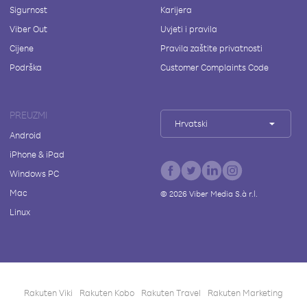
Sigurnost
Karijera
Viber Out
Uvjeti i pravila
Cijene
Pravila zaštite privatnosti
Podrška
Customer Complaints Code
PREUZMI
Hrvatski
Android
iPhone & iPad
Windows PC
Mac
©
2026
Viber Media S.à r.l.
Linux
Rakuten Viki
Rakuten Kobo
Rakuten Travel
Rakuten Marketing