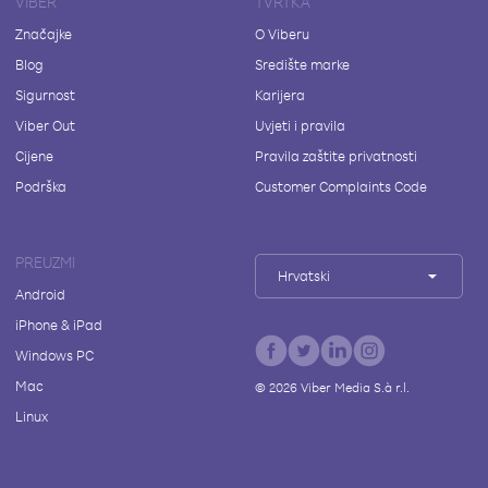
VIBER
TVRTKA
Značajke
O Viberu
Blog
Središte marke
Sigurnost
Karijera
Viber Out
Uvjeti i pravila
Cijene
Pravila zaštite privatnosti
Podrška
Customer Complaints Code
PREUZMI
Hrvatski
Android
iPhone & iPad
Windows PC
Mac
©
2026
Viber Media S.à r.l.
Linux