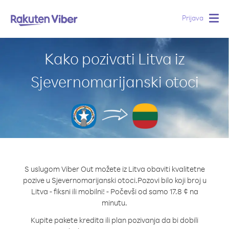
Prijava
Togg
navig
Kako pozivati Litva iz
Sjevernomarijanski otoci
S uslugom Viber Out možete iz Litva obaviti kvalitetne
pozive u Sjevernomarijanski otoci.
Pozovi bilo koji broj u
Litva - fiksni ili mobilni! - Počevši od samo 17.8 ¢ na
minutu.
Kupite pakete kredita ili plan pozivanja da bi dobili