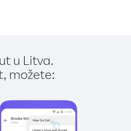
t u Litva.
t, možete: