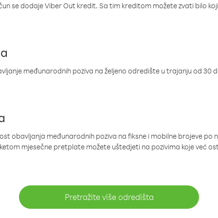
ačun se dodaje Viber Out kredit. Sa tim kreditom možete zvati bilo koj
ja
ljanje međunarodnih poziva na željeno odredište u trajanju od 30 
a
nost obavljanja međunarodnih poziva na fiksne i mobilne brojeve po 
paketom mjesečne pretplate možete uštedjeti na pozivima koje već os
Pretražite više odredišta