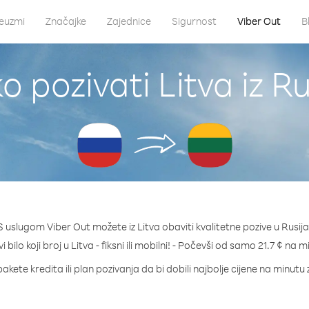
euzmi
Značajke
Zajednice
Sigurnost
Viber Out
B
o pozivati Litva iz Ru
S uslugom Viber Out možete iz Litva obaviti kvalitetne pozive u Rusija
i bilo koji broj u Litva - fiksni ili mobilni! - Počevši od samo 21.7 ¢ na m
akete kredita ili plan pozivanja da bi dobili najbolje cijene na minutu 