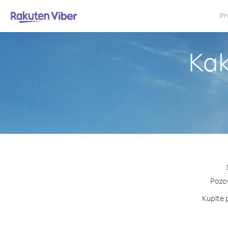
Pr
Kak
Pozov
Kupite p