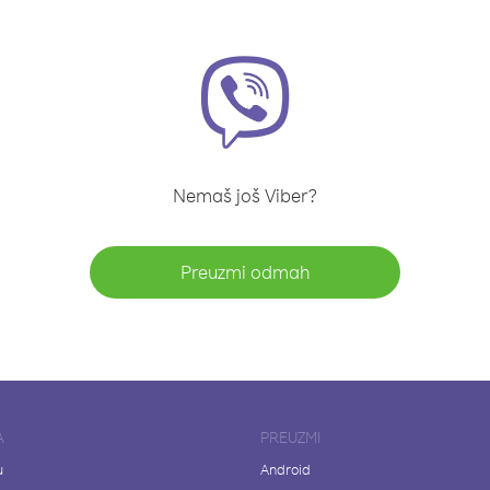
Nemaš još Viber?
Preuzmi odmah
A
PREUZMI
u
Android