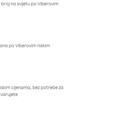
i broj na svijetu po Viberovim
dana po Viberovim niskim
niskim cijenama, bez potrebe za
tvarujete