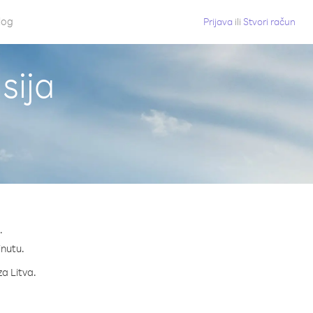
log
Prijava
ili
Stvori račun
sija
.
inutu.
za Litva.