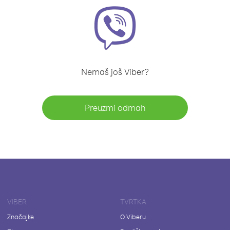
Nemaš još Viber?
Preuzmi odmah
VIBER
TVRTKA
Značajke
O Viberu