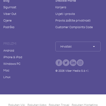
Blog
Središte marke
Sigurnost
Karijera
Viber Out
Uvjeti i pravila
Cijene
Pravila zaštite privatnosti
Podrška
Customer Complaints Code
PREUZMI
Hrvatski
Android
iPhone & iPad
Windows PC
Mac
©
2026
Viber Media S.à r.l.
Linux
Rakuten Viki
Rakuten Kobo
Rakuten Travel
Rakuten Marketing