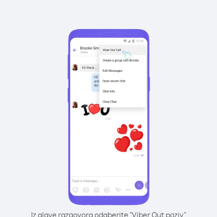
Iz glave razgovora odaberite "Viber Out poziv"