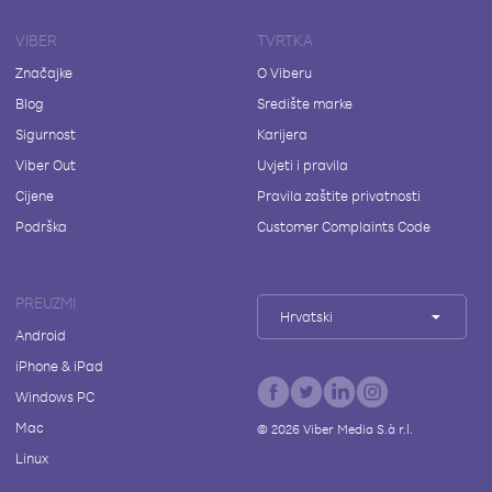
VIBER
TVRTKA
Značajke
O Viberu
Blog
Središte marke
Sigurnost
Karijera
Viber Out
Uvjeti i pravila
Cijene
Pravila zaštite privatnosti
Podrška
Customer Complaints Code
PREUZMI
Hrvatski
Android
iPhone & iPad
Windows PC
Mac
©
2026
Viber Media S.à r.l.
Linux