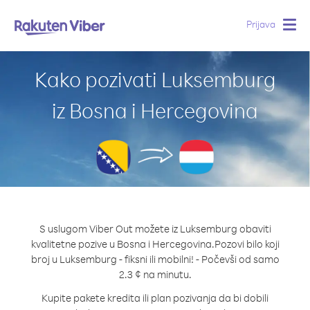
Prijava
Togg
navig
Kako pozivati Luksemburg
iz Bosna i Hercegovina
S uslugom Viber Out možete iz Luksemburg obaviti
kvalitetne pozive u Bosna i Hercegovina.
Pozovi bilo koji
broj u Luksemburg - fiksni ili mobilni! - Počevši od samo
2.3 ¢ na minutu.
Kupite pakete kredita ili plan pozivanja da bi dobili