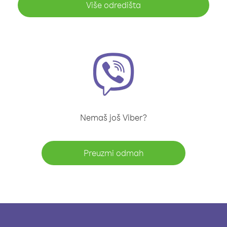
Više odredišta
Nemaš još Viber?
Preuzmi odmah