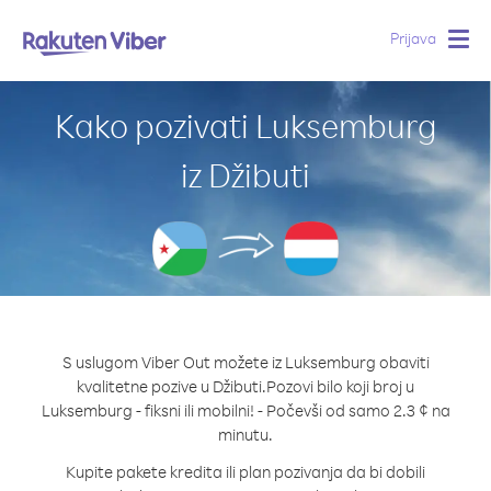
Prijava
Togg
navig
Kako pozivati Luksemburg
iz Džibuti
S uslugom Viber Out možete iz Luksemburg obaviti
kvalitetne pozive u Džibuti.
Pozovi bilo koji broj u
Luksemburg - fiksni ili mobilni! - Počevši od samo 2.3 ¢ na
minutu.
Kupite pakete kredita ili plan pozivanja da bi dobili