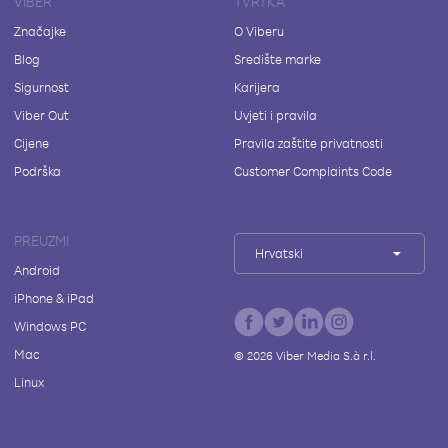
VIBER
TVRTKA
Značajke
O Viberu
Blog
Središte marke
Sigurnost
Karijera
Viber Out
Uvjeti i pravila
Cijene
Pravila zaštite privatnosti
Podrška
Customer Complaints Code
PREUZMI
Hrvatski
Android
iPhone & iPad
Windows PC
Mac
©
2026
Viber Media S.à r.l.
Linux