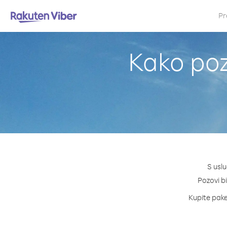
Pr
Kako poz
S usl
Pozovi bi
Kupite pake