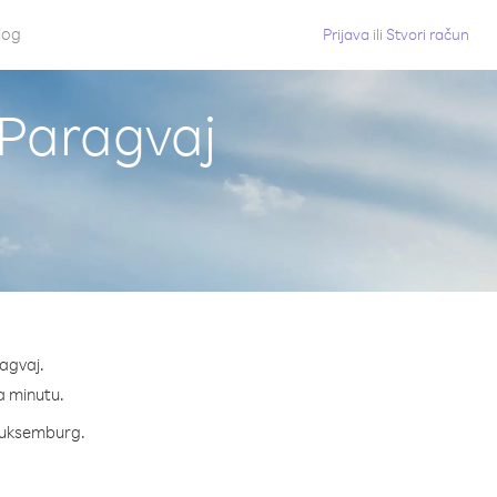
log
Prijava
ili
Stvori račun
 Paragvaj
agvaj.
na minutu.
 Luksemburg.