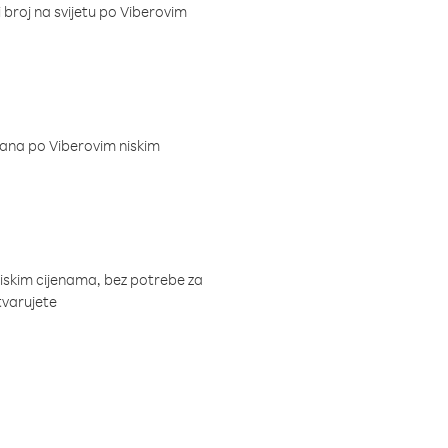
i broj na svijetu po Viberovim
dana po Viberovim niskim
niskim cijenama, bez potrebe za
tvarujete