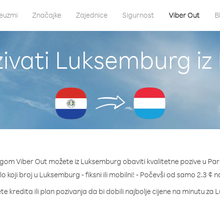
euzmi
Značajke
Zajednice
Sigurnost
Viber Out
B
ivati Luksemburg iz
ugom Viber Out možete iz Luksemburg obaviti kvalitetne pozive u Par
lo koji broj u Luksemburg - fiksni ili mobilni! - Počevši od samo 2.3 ¢ 
te kredita ili plan pozivanja da bi dobili najbolje cijene na minutu za