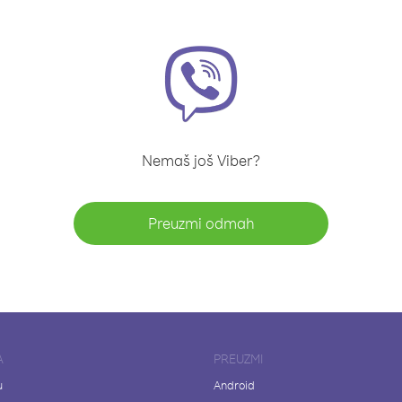
Nemaš još Viber?
Preuzmi odmah
A
PREUZMI
u
Android