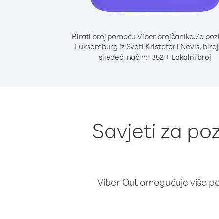
Birati broj pomoću Viber brojčanika.
Za poz
Luksemburg iz Sveti Kristofor i Nevis, bira
sljedeći način:
+
+
352
Lokalni broj
Savjeti za po
Viber Out omogućuje više poz