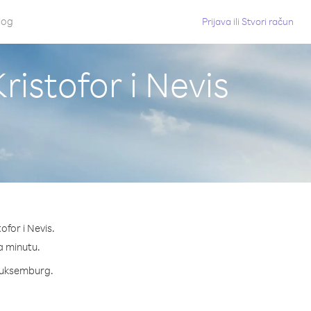
log
Prijava
ili
Stvori račun
ristofor i Nevis
ofor i Nevis.
na minutu.
 Luksemburg.