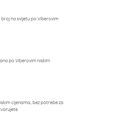
i broj na svijetu po Viberovim
dana po Viberovim niskim
niskim cijenama, bez potrebe za
tvarujete