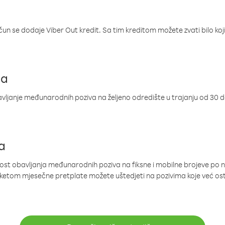
ačun se dodaje Viber Out kredit. Sa tim kreditom možete zvati bilo koj
ja
ljanje međunarodnih poziva na željeno odredište u trajanju od 30 
a
nost obavljanja međunarodnih poziva na fiksne i mobilne brojeve po 
paketom mjesečne pretplate možete uštedjeti na pozivima koje već os