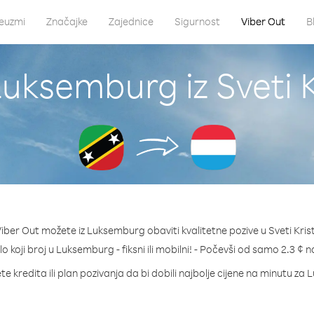
euzmi
Značajke
Zajednice
Sigurnost
Viber Out
B
uksemburg iz Sveti K
ber Out možete iz Luksemburg obaviti kvalitetne pozive u Sveti Krist
lo koji broj u Luksemburg - fiksni ili mobilni! - Počevši od samo 2.3 ¢ 
te kredita ili plan pozivanja da bi dobili najbolje cijene na minutu za