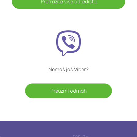
Pretražite više odredišta
Nemaš još Viber?
Preuzmi odmah
A
PREUZMI