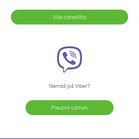
Više odredišta
Nemaš još Viber?
Preuzmi odmah