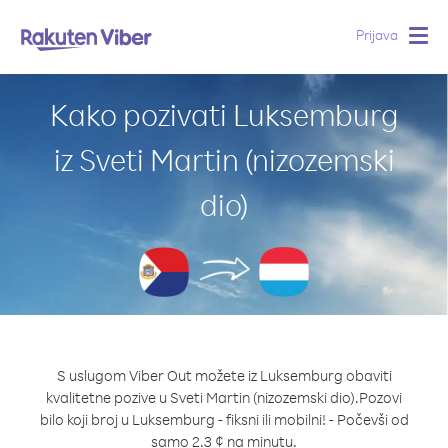
Prijava
Togg
navig
Kako pozivati Luksemburg
iz Sveti Martin (nizozemski
dio)
S uslugom Viber Out možete iz Luksemburg obaviti
kvalitetne pozive u Sveti Martin (nizozemski dio).
Pozovi
bilo koji broj u Luksemburg - fiksni ili mobilni! - Počevši od
samo 2.3 ¢ na minutu.