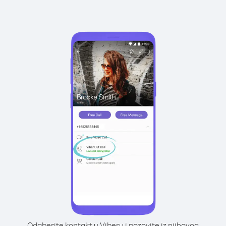
Odaberite kontakt u Viberu i pozovite iz njihovog