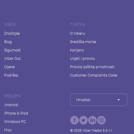
VIBER
TVRTKA
Značajke
O Viberu
Blog
Središte marke
Sigurnost
Karijera
Viber Out
Uvjeti i pravila
Cijene
Pravila zaštite privatnosti
Podrška
Customer Complaints Code
PREUZMI
Hrvatski
Android
iPhone & iPad
Windows PC
Mac
©
2026
Viber Media S.à r.l.