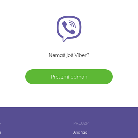
Nemaš još Viber?
Preuzmi odmah
A
PREUZMI
u
Android