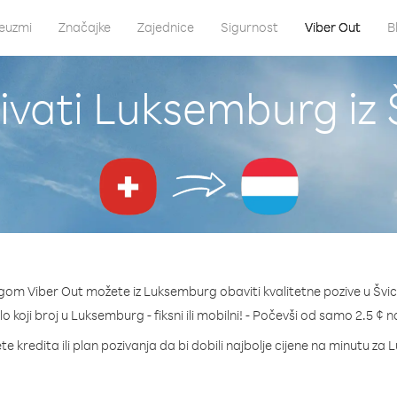
euzmi
Značajke
Zajednice
Sigurnost
Viber Out
B
ivati Luksemburg iz 
gom Viber Out možete iz Luksemburg obaviti kvalitetne pozive u Švi
lo koji broj u Luksemburg - fiksni ili mobilni! - Počevši od samo 2.5 ¢ 
te kredita ili plan pozivanja da bi dobili najbolje cijene na minutu za