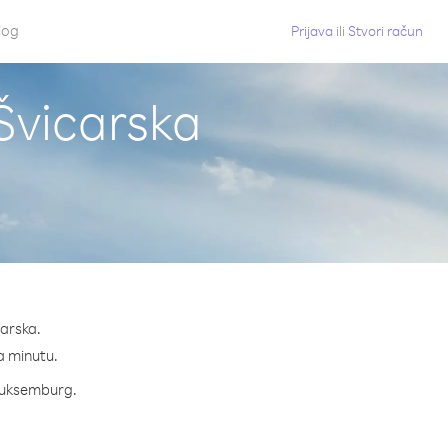
log
Prijava
ili
Stvori račun
Švicarska
carska.
na minutu.
 Luksemburg.