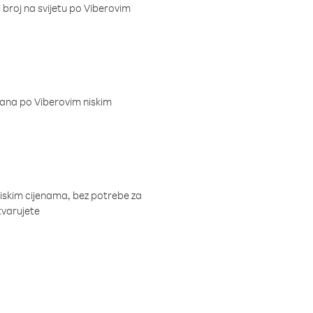
i broj na svijetu po Viberovim
dana po Viberovim niskim
niskim cijenama, bez potrebe za
tvarujete