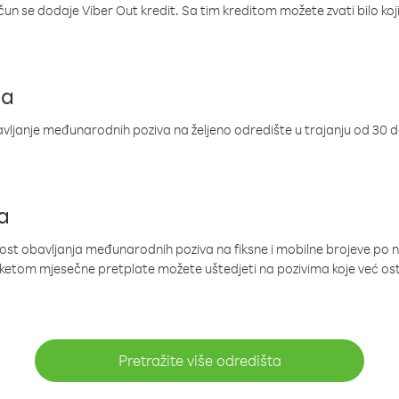
ačun se dodaje Viber Out kredit. Sa tim kreditom možete zvati bilo koj
ja
ljanje međunarodnih poziva na željeno odredište u trajanju od 30 
a
nost obavljanja međunarodnih poziva na fiksne i mobilne brojeve po 
paketom mjesečne pretplate možete uštedjeti na pozivima koje već os
Pretražite više odredišta