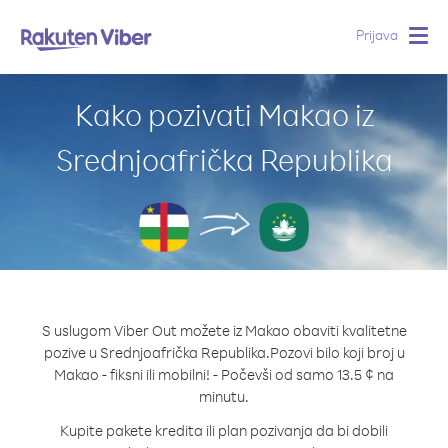
Prijava
Togg
navig
Kako pozivati Makao iz
Srednjoafrička Republika
S uslugom Viber Out možete iz Makao obaviti kvalitetne
pozive u Srednjoafrička Republika.
Pozovi bilo koji broj u
Makao - fiksni ili mobilni! - Počevši od samo 13.5 ¢ na
minutu.
Kupite pakete kredita ili plan pozivanja da bi dobili