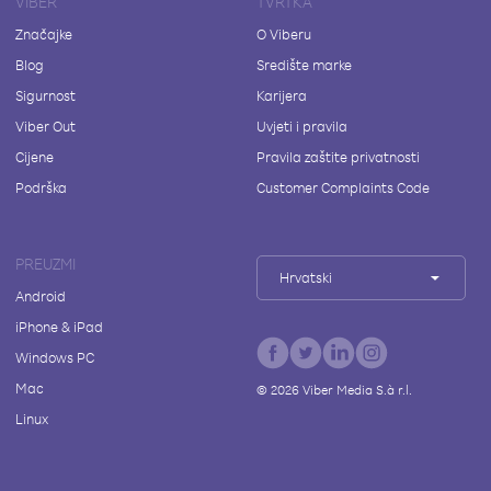
VIBER
TVRTKA
Značajke
O Viberu
Blog
Središte marke
Sigurnost
Karijera
Viber Out
Uvjeti i pravila
Cijene
Pravila zaštite privatnosti
Podrška
Customer Complaints Code
PREUZMI
Hrvatski
Android
iPhone & iPad
Windows PC
Mac
©
2026
Viber Media S.à r.l.
Linux