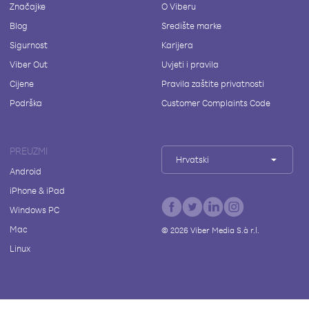
Značajke
O Viberu
Blog
Središte marke
Sigurnost
Karijera
Viber Out
Uvjeti i pravila
Cijene
Pravila zaštite privatnosti
Podrška
Customer Complaints Code
PREUZMI
Hrvatski
Android
iPhone & iPad
Windows PC
Mac
©
2026
Viber Media S.à r.l.
Linux