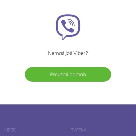
Nemaš još Viber?
Preuzmi odmah
VIBER
TVRTKA