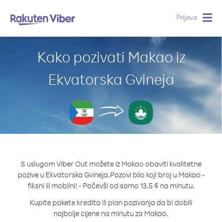
Prijava
Togg
navig
Kako pozivati Makao iz
Ekvatorska Gvineja
S uslugom Viber Out možete iz Makao obaviti kvalitetne
pozive u Ekvatorska Gvineja.
Pozovi bilo koji broj u Makao -
fiksni ili mobilni! - Počevši od samo 13.5 ¢ na minutu.
Kupite pakete kredita ili plan pozivanja da bi dobili
najbolje cijene na minutu za Makao.