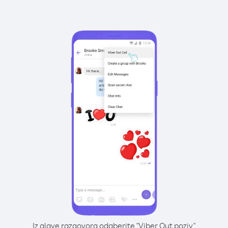
Iz glave razgovora odaberite "Viber Out poziv"