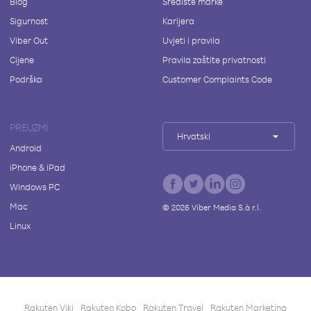
Blog
Središte marke
Sigurnost
Karijera
Viber Out
Uvjeti i pravila
Cijene
Pravila zaštite privatnosti
Podrška
Customer Complaints Code
PREUZMI
Hrvatski
Android
iPhone & iPad
Windows PC
Mac
©
2026
Viber Media S.à r.l.
Linux
Rakuten Viki
Rakuten Kobo
Rakuten Travel
Rakuten Marketing