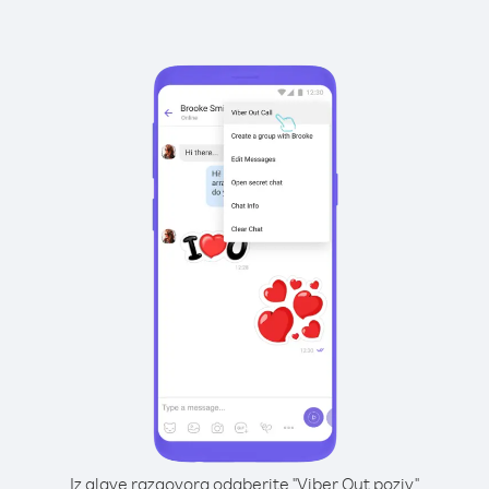
Iz glave razgovora odaberite "Viber Out poziv"