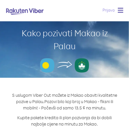
Prijava
Togg
navig
Kako pozivati Makao iz
Palau
S uslugom Viber Out možete iz Makao obaviti kvalitetne
pozive u Palau.
Pozovi bilo koji broj u Makao - fiksni ili
mobilni! - Počevši od samo 13.5 ¢ na minutu.
Kupite pakete kredita ili plan pozivanja da bi dobili
najbolje cijene na minutu za Makao.