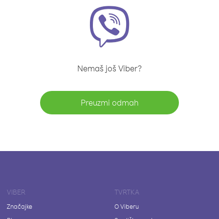
Nemaš još Viber?
Preuzmi odmah
VIBER
TVRTKA
Značajke
O Viberu