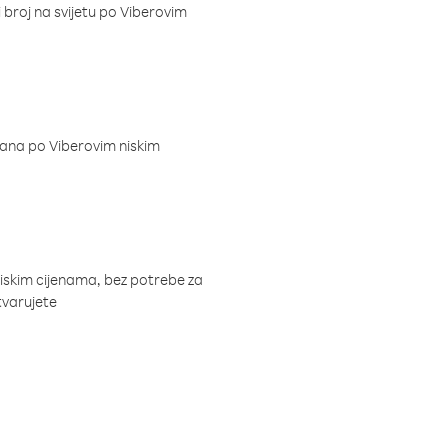
i broj na svijetu po Viberovim
dana po Viberovim niskim
niskim cijenama, bez potrebe za
tvarujete