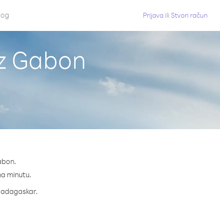
log
Prijava
ili
Stvori račun
iz Gabon
abon.
 na minutu.
a Madagaskar.