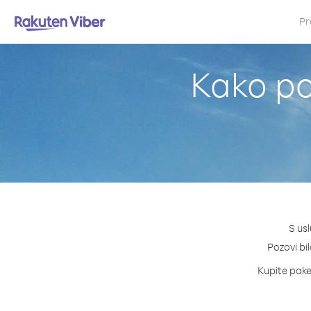
Pr
Kako po
S us
Pozovi bil
Kupite paket