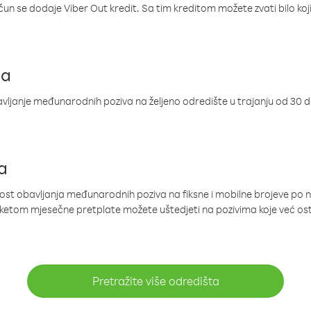
ačun se dodaje Viber Out kredit. Sa tim kreditom možete zvati bilo koj
ja
ljanje međunarodnih poziva na željeno odredište u trajanju od 30 
a
nost obavljanja međunarodnih poziva na fiksne i mobilne brojeve po 
paketom mjesečne pretplate možete uštedjeti na pozivima koje već os
Pretražite više odredišta