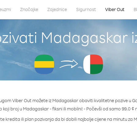
euzmi
Značajke
Zajednice
Sigurnost
Viber Out
B
zivati Madagaskar 
lugom Viber Out možete iz Madagaskar obaviti kvalitetne pozive u G
o koji broj u Madagaskar - fiksni ili mobilni! - Počevši od samo 99.0 ¢
e kredita ili plan pozivanja da bi dobili najbolje cijene na minutu z