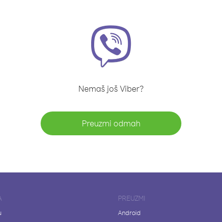
Nemaš još Viber?
Preuzmi odmah
A
PREUZMI
u
Android