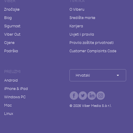
VIBER
TVRTKA
Značajke
O Viberu
Blog
Središte marke
Sigurnost
Karijera
Viber Out
Uvjeti i pravila
Cijene
Pravila zaštite privatnosti
Podrška
Customer Complaints Code
PREUZMI
Hrvatski
Android
iPhone & iPad
Windows PC
Mac
©
2026
Viber Media S.à r.l.
Linux