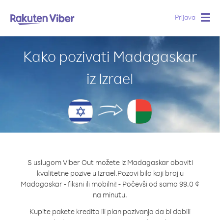
Prijava
Togg
navig
Kako pozivati Madagaskar
iz Izrael
S uslugom Viber Out možete iz Madagaskar obaviti
kvalitetne pozive u Izrael.
Pozovi bilo koji broj u
Madagaskar - fiksni ili mobilni! - Počevši od samo 99.0 ¢
na minutu.
Kupite pakete kredita ili plan pozivanja da bi dobili