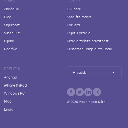
VIBER
TVRTKA
Značajke
O Viberu
Blog
Središte marke
Sigurnost
Karijera
Viber Out
Uvjeti i pravila
Cijene
Pravila zaštite privatnosti
Podrška
Customer Complaints Code
PREUZMI
Hrvatski
Android
iPhone & iPad
Windows PC
Mac
©
2026
Viber Media S.à r.l.
Linux