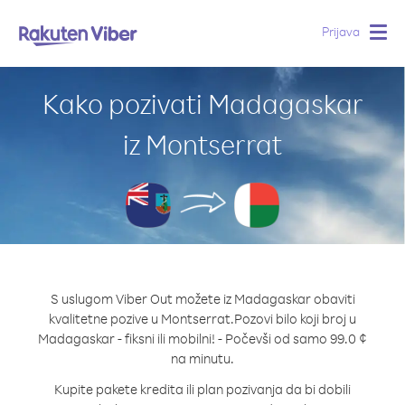
Prijava
Togg
navig
Kako pozivati Madagaskar
iz Montserrat
S uslugom Viber Out možete iz Madagaskar obaviti
kvalitetne pozive u Montserrat.
Pozovi bilo koji broj u
Madagaskar - fiksni ili mobilni! - Počevši od samo 99.0 ¢
na minutu.
Kupite pakete kredita ili plan pozivanja da bi dobili