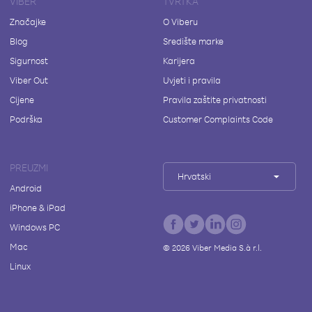
VIBER
TVRTKA
Značajke
O Viberu
Blog
Središte marke
Sigurnost
Karijera
Viber Out
Uvjeti i pravila
Cijene
Pravila zaštite privatnosti
Podrška
Customer Complaints Code
PREUZMI
Hrvatski
Android
iPhone & iPad
Windows PC
Mac
©
2026
Viber Media S.à r.l.
Linux