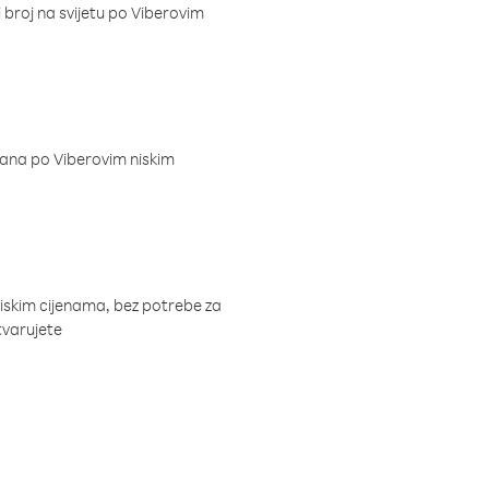
i broj na svijetu po Viberovim
dana po Viberovim niskim
niskim cijenama, bez potrebe za
tvarujete