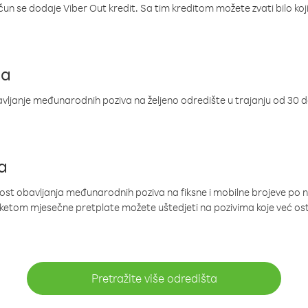
ačun se dodaje Viber Out kredit. Sa tim kreditom možete zvati bilo koj
ja
ljanje međunarodnih poziva na željeno odredište u trajanju od 30 
a
nost obavljanja međunarodnih poziva na fiksne i mobilne brojeve po 
paketom mjesečne pretplate možete uštedjeti na pozivima koje već os
Pretražite više odredišta