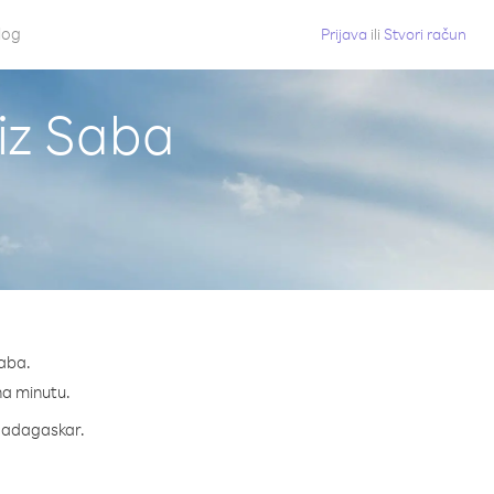
log
Prijava
ili
Stvori račun
iz Saba
Saba.
 na minutu.
a Madagaskar.