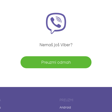
Nemaš još Viber?
Preuzmi odmah
A
PREUZMI
u
Android