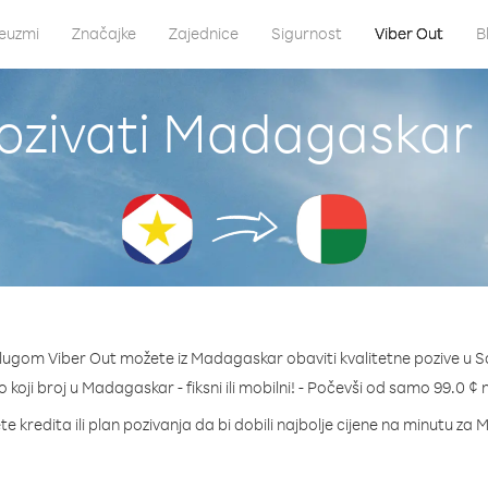
euzmi
Značajke
Zajednice
Sigurnost
Viber Out
B
ozivati Madagaskar 
lugom Viber Out možete iz Madagaskar obaviti kvalitetne pozive u 
o koji broj u Madagaskar - fiksni ili mobilni! - Počevši od samo 99.0 ¢
e kredita ili plan pozivanja da bi dobili najbolje cijene na minutu z