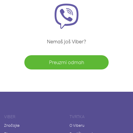
Nemaš još Viber?
Preuzmi odmah
VIBER
TVRTKA
Značajke
O Viberu