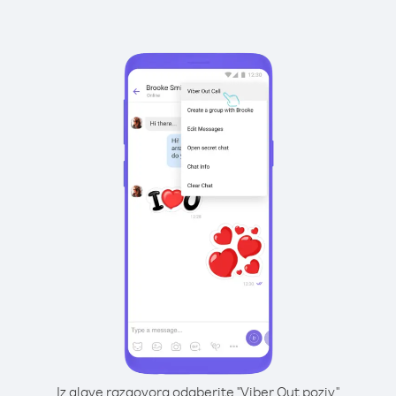
Iz glave razgovora odaberite "Viber Out poziv"