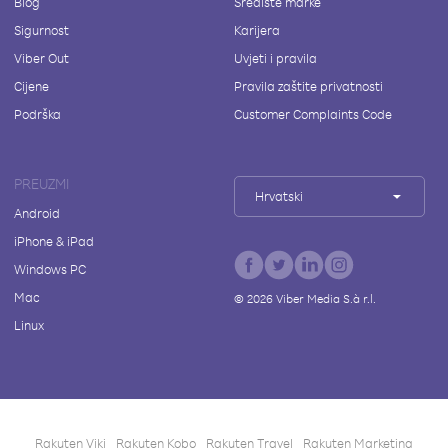
Blog
Središte marke
Sigurnost
Karijera
Viber Out
Uvjeti i pravila
Cijene
Pravila zaštite privatnosti
Podrška
Customer Complaints Code
PREUZMI
Hrvatski
Android
iPhone & iPad
Windows PC
Mac
©
2026
Viber Media S.à r.l.
Linux
Rakuten Viki
Rakuten Kobo
Rakuten Travel
Rakuten Marketing