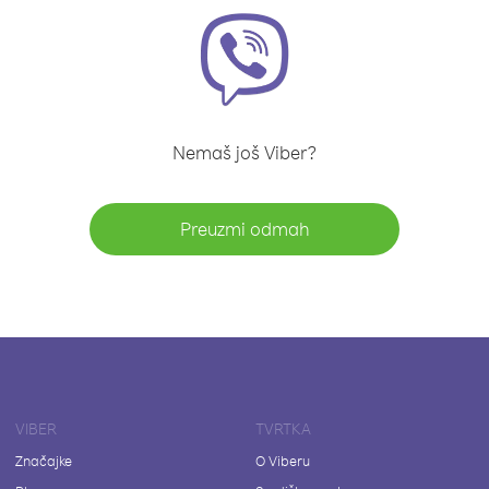
Nemaš još Viber?
Preuzmi odmah
VIBER
TVRTKA
Značajke
O Viberu