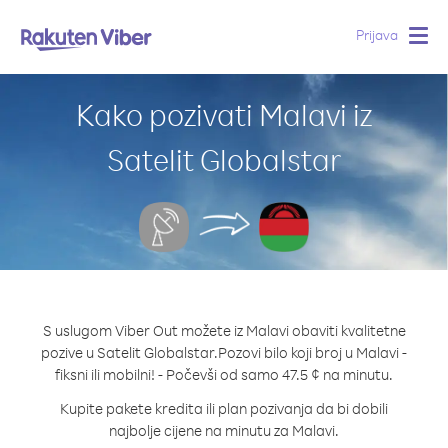
Prijava
Togg
navig
Kako pozivati Malavi iz
Satelit Globalstar
S uslugom Viber Out možete iz Malavi obaviti kvalitetne
pozive u Satelit Globalstar.
Pozovi bilo koji broj u Malavi -
fiksni ili mobilni! - Počevši od samo 47.5 ¢ na minutu.
Kupite pakete kredita ili plan pozivanja da bi dobili
najbolje cijene na minutu za Malavi.