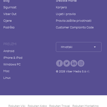
Blog
Središte marke
Sigurnost
Karijera
Viber Out
Uvjeti i pravila
Cijene
Pravila zaštite privatnosti
Podrška
Customer Complaints Code
PREUZMI
Hrvatski
Android
iPhone & iPad
Windows PC
Mac
©
2026
Viber Media S.à r.l.
Linux
Rakuten Viki
Rakuten Kobo
Rakuten Travel
Rakuten Marketing