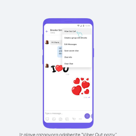
Iz glave razgovora odaberite "Viber Out poziv"