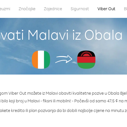
euzmi
Značajke
Zajednice
Sigurnost
Viber Out
B
vati Malavi iz Obala 
gom Viber Out možete iz Malavi obaviti kvalitetne pozive u Obala Bjel
 bilo koji broj u Malavi - fiksni ili mobilni! - Počevši od samo 47.5 ¢ na 
kete kredita ili plan pozivanja da bi dobili najbolje cijene na minutu 