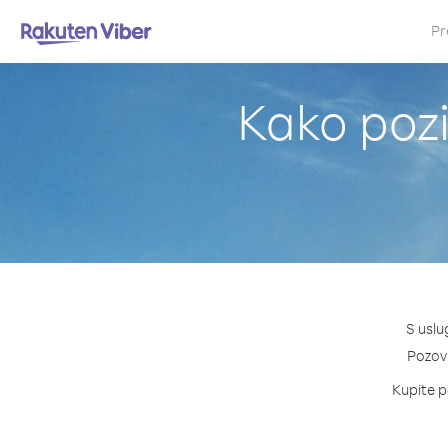
Pr
Kako pozi
S uslu
Pozovi
Kupite pa