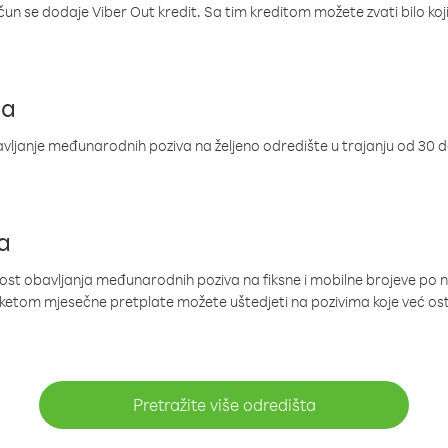
ačun se dodaje Viber Out kredit. Sa tim kreditom možete zvati bilo koj
ja
ljanje međunarodnih poziva na željeno odredište u trajanju od 30 
a
nost obavljanja međunarodnih poziva na fiksne i mobilne brojeve po 
paketom mjesečne pretplate možete uštedjeti na pozivima koje već os
Pretražite više odredišta