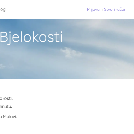
log
Prijava
ili
Stvori račun
Bjelokosti
okosti.
minutu.
za Malavi.