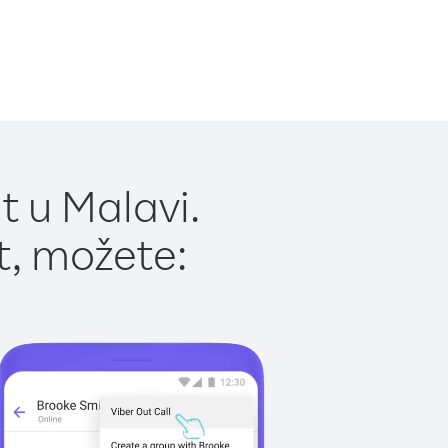
t u Malavi.
t, možete: