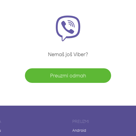
Nemaš još Viber?
Preuzmi odmah
A
PREUZMI
u
Android