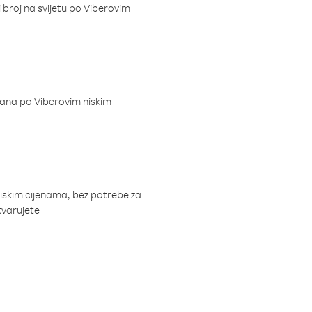
i broj na svijetu po Viberovim
dana po Viberovim niskim
niskim cijenama, bez potrebe za
tvarujete