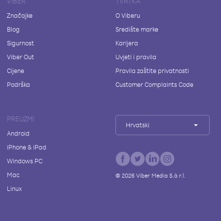
VIBER
TVRTKA
Značajke
O Viberu
Blog
Središte marke
Sigurnost
Karijera
Viber Out
Uvjeti i pravila
Cijene
Pravila zaštite privatnosti
Podrška
Customer Complaints Code
PREUZMI
Hrvatski
Android
iPhone & iPad
Windows PC
Mac
©
2026
Viber Media S.à r.l.
Linux