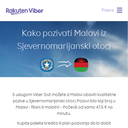
Prijava
Togg
navig
Kako pozivati Malavi iz
Sjevernomarijanski otoci
S uslugom Viber Out možete iz Malavi obaviti kvalitetne
pozive u Sjevernomarijanski otoci.
Pozovi bilo koji broj u
Malavi - fiksni ili mobilni! - Počevši od samo 47.5 ¢ na
minutu.
Kupite pakete kredita ili plan pozivanja da bi dobili