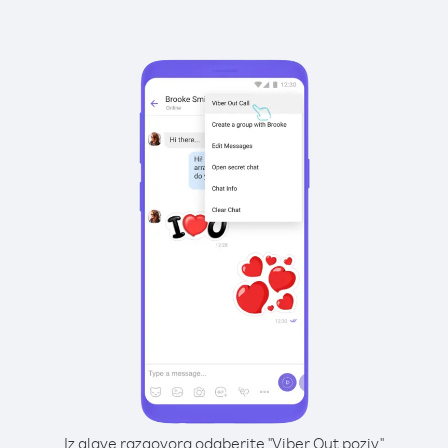
Iz glave razgovora odaberite "Viber Out poziv"