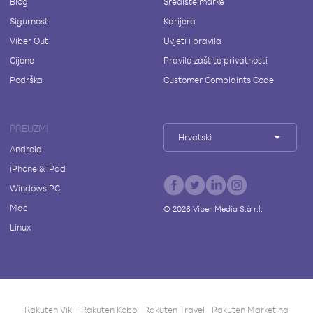
Blog
Središte marke
Sigurnost
Karijera
Viber Out
Uvjeti i pravila
Cijene
Pravila zaštite privatnosti
Podrška
Customer Complaints Code
PREUZMI
Hrvatski
Android
iPhone & iPad
Windows PC
Mac
©
2026
Viber Media S.à r.l.
Linux
Rakuten Viki
Rakuten Kobo
Rakuten Travel
Rakuten Marketing