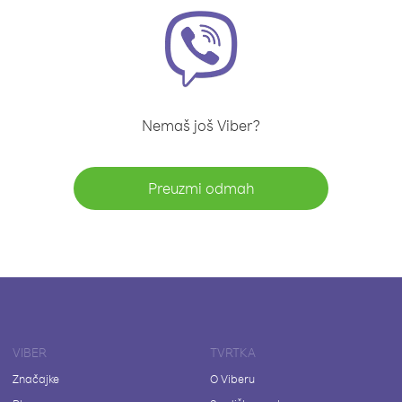
Nemaš još Viber?
Preuzmi odmah
VIBER
TVRTKA
Značajke
O Viberu