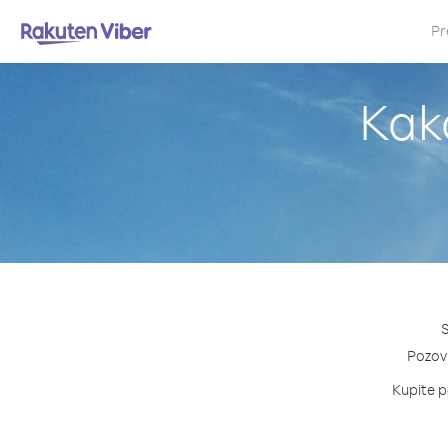
Pr
Kak
S
Pozovi
Kupite pa