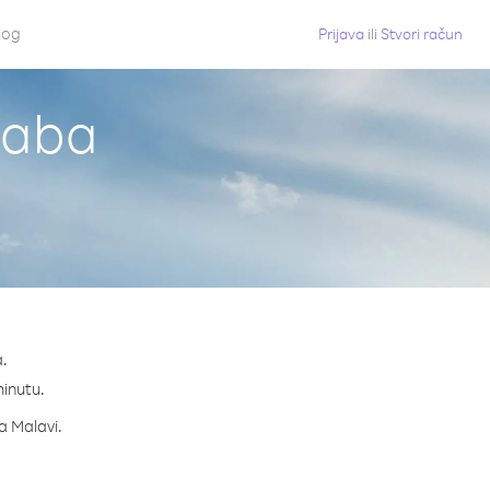
log
Prijava
ili
Stvori račun
Saba
a.
minutu.
za Malavi.