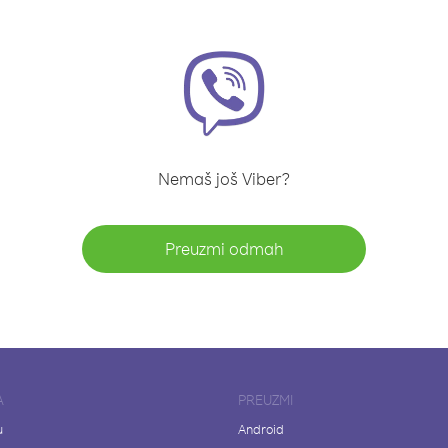
Nemaš još Viber?
Preuzmi odmah
A
PREUZMI
u
Android