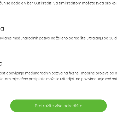
ačun se dodaje Viber Out kredit. Sa tim kreditom možete zvati bilo koj
ja
ljanje međunarodnih poziva na željeno odredište u trajanju od 30 
a
nost obavljanja međunarodnih poziva na fiksne i mobilne brojeve po 
paketom mjesečne pretplate možete uštedjeti na pozivima koje već os
Pretražite više odredišta