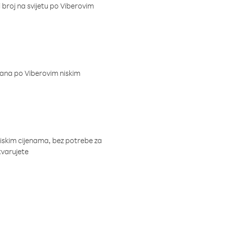
i broj na svijetu po Viberovim
dana po Viberovim niskim
niskim cijenama, bez potrebe za
tvarujete