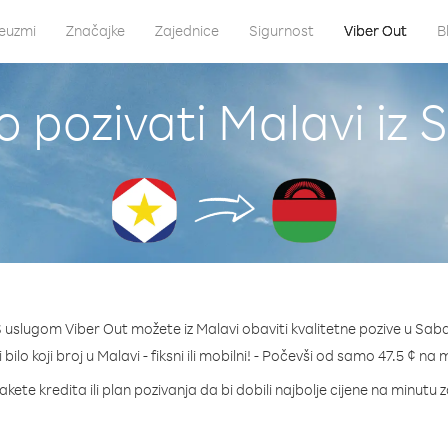
euzmi
Značajke
Zajednice
Sigurnost
Viber Out
B
o pozivati Malavi iz 
 uslugom Viber Out možete iz Malavi obaviti kvalitetne pozive u Sab
 bilo koji broj u Malavi - fiksni ili mobilni! - Počevši od samo 47.5 ¢ na 
kete kredita ili plan pozivanja da bi dobili najbolje cijene na minutu 