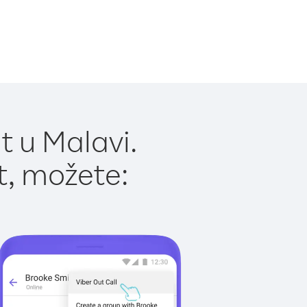
t u Malavi.
t, možete: