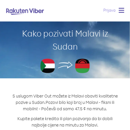
Prijava
Togg
navig
Kako pozivati Malavi iz
Sudan
S uslugom Viber Out možete iz Malavi obaviti kvalitetne
pozive u Sudan.
Pozovi bilo koji broj u Malavi - fiksni ili
mobilni! - Počevši od samo 47.5 ¢ na minutu.
Kupite pakete kredita ili plan pozivanja da bi dobili
najbolje cijene na minutu za Malavi.