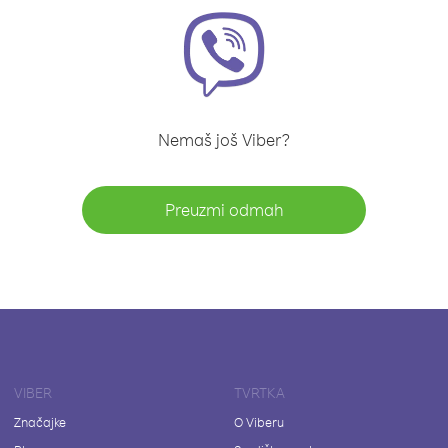
Nemaš još Viber?
Preuzmi odmah
VIBER
TVRTKA
Značajke
O Viberu