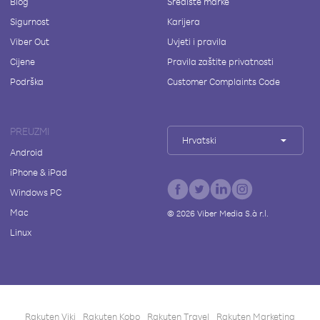
Blog
Središte marke
Sigurnost
Karijera
Viber Out
Uvjeti i pravila
Cijene
Pravila zaštite privatnosti
Podrška
Customer Complaints Code
PREUZMI
Hrvatski
Android
iPhone & iPad
Windows PC
Mac
©
2026
Viber Media S.à r.l.
Linux
Rakuten Viki
Rakuten Kobo
Rakuten Travel
Rakuten Marketing