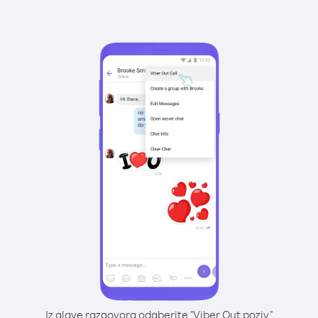
Iz glave razgovora odaberite "Viber Out poziv"