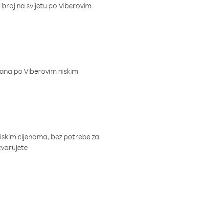
i broj na svijetu po Viberovim
dana po Viberovim niskim
niskim cijenama, bez potrebe za
tvarujete