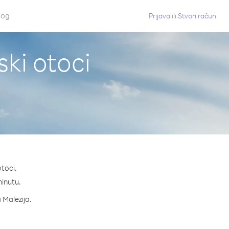
log
Prijava
ili
Stvori račun
ski otoci
otoci.
minutu.
 Malezija.