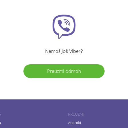
Nemaš još Viber?
Preuzmi odmah
A
PREUZMI
u
Android