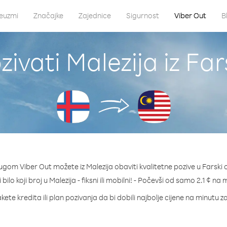
euzmi
Značajke
Zajednice
Sigurnost
Viber Out
B
ivati Malezija iz Far
ugom Viber Out možete iz Malezija obaviti kvalitetne pozive u Farski 
 bilo koji broj u Malezija - fiksni ili mobilni! - Počevši od samo 2.1 ¢ na 
kete kredita ili plan pozivanja da bi dobili najbolje cijene na minutu za