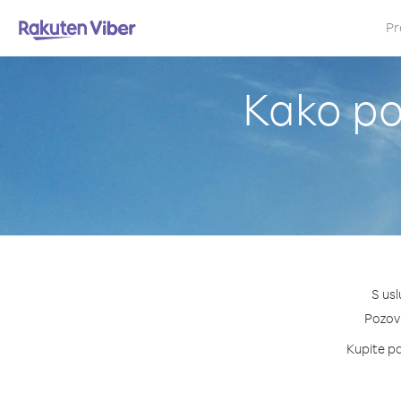
Pr
Kako poz
S usl
Pozovi
Kupite pa