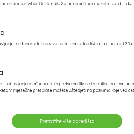
ačun se dodaje Viber Out kredit. Sa tim kreditom možete zvati bilo koj
ja
ljanje međunarodnih poziva na željeno odredište u trajanju od 30 
a
nost obavljanja međunarodnih poziva na fiksne i mobilne brojeve po 
paketom mjesečne pretplate možete uštedjeti na pozivima koje već os
Pretražite više odredišta