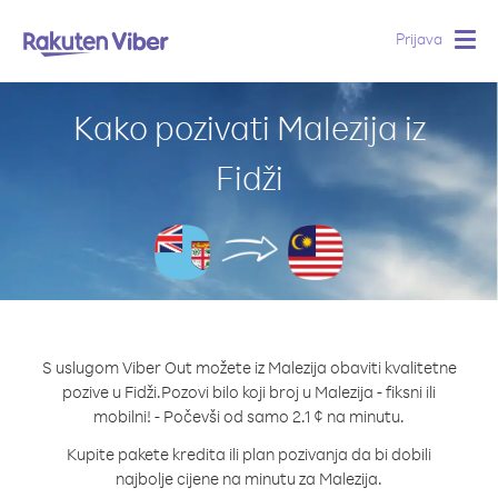
Prijava
Togg
navig
Kako pozivati Malezija iz
Fidži
S uslugom Viber Out možete iz Malezija obaviti kvalitetne
pozive u Fidži.
Pozovi bilo koji broj u Malezija - fiksni ili
mobilni! - Počevši od samo 2.1 ¢ na minutu.
Kupite pakete kredita ili plan pozivanja da bi dobili
najbolje cijene na minutu za Malezija.