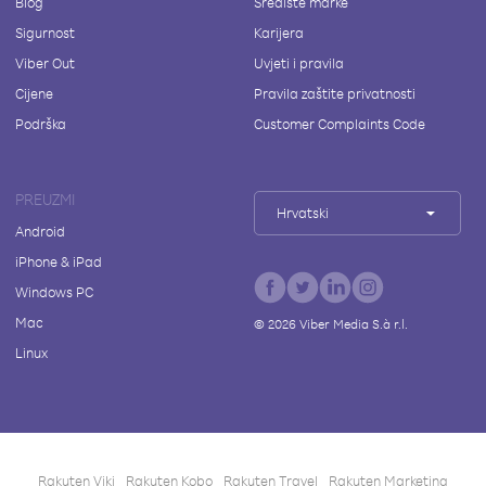
Blog
Središte marke
Sigurnost
Karijera
Viber Out
Uvjeti i pravila
Cijene
Pravila zaštite privatnosti
Podrška
Customer Complaints Code
PREUZMI
Hrvatski
Android
iPhone & iPad
Windows PC
Mac
©
2026
Viber Media S.à r.l.
Linux
Rakuten Viki
Rakuten Kobo
Rakuten Travel
Rakuten Marketing