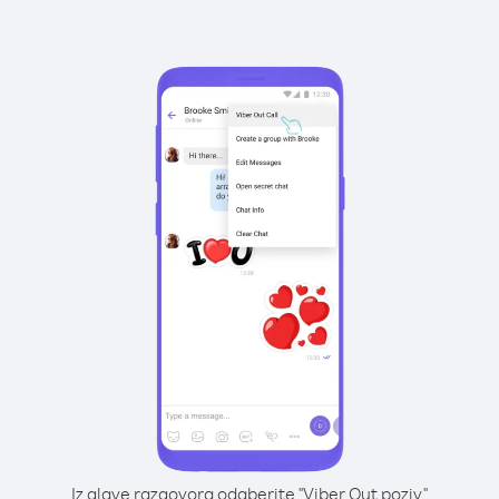
Iz glave razgovora odaberite "Viber Out poziv"