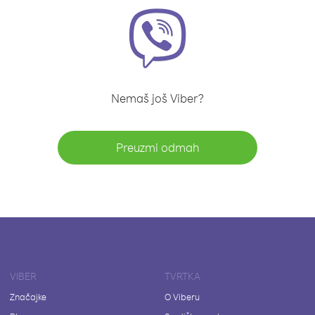
Nemaš još Viber?
Preuzmi odmah
VIBER
TVRTKA
Značajke
O Viberu