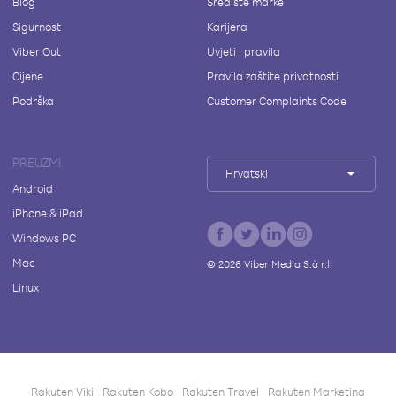
Blog
Središte marke
Sigurnost
Karijera
Viber Out
Uvjeti i pravila
Cijene
Pravila zaštite privatnosti
Podrška
Customer Complaints Code
PREUZMI
Hrvatski
Android
iPhone & iPad
Windows PC
Mac
©
2026
Viber Media S.à r.l.
Linux
Rakuten Viki
Rakuten Kobo
Rakuten Travel
Rakuten Marketing