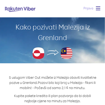
Prijava
Togg
navig
Kako pozivati Malezija iz
Grenland
S uslugom Viber Out možete iz Malezija obaviti kvalitetne
pozive u Grenland.
Pozovi bilo koji broj u Malezija - fiksni ili
mobilni! - Počevši od samo 2.1 ¢ na minutu.
Kupite pakete kredita ili plan pozivanja da bi dobili
najbolje cijene na minutu za Malezija.