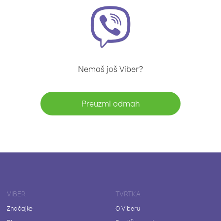
Nemaš još Viber?
Preuzmi odmah
VIBER
TVRTKA
Značajke
O Viberu