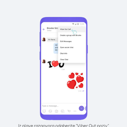
Iz glave razgovora odaberite "Viber Out poziv"