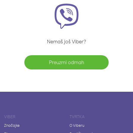
Nemaš još Viber?
Preuzmi odmah
VIBER
TVRTKA
Značajke
O Viberu