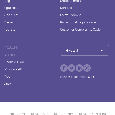
Blog
Središte marke
Sigurnost
Karijera
Viber Out
Uvjeti i pravila
Cijene
Pravila zaštite privatnosti
Podrška
Customer Complaints Code
PREUZMI
Hrvatski
Android
iPhone & iPad
Windows PC
Mac
©
2026
Viber Media S.à r.l.
Linux
Rakuten Viki
Rakuten Kobo
Rakuten Travel
Rakuten Marketing