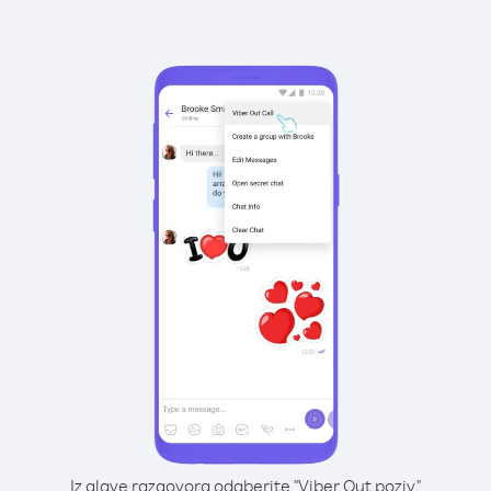
Iz glave razgovora odaberite "Viber Out poziv"