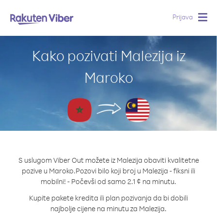
Prijava
Togg
navig
Kako pozivati Malezija iz
Maroko
S uslugom Viber Out možete iz Malezija obaviti kvalitetne
pozive u Maroko.
Pozovi bilo koji broj u Malezija - fiksni ili
mobilni! - Počevši od samo 2.1 ¢ na minutu.
Kupite pakete kredita ili plan pozivanja da bi dobili
najbolje cijene na minutu za Malezija.