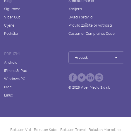
Blog
Središte marke
Sigurnost
Karijera
Viber Out
Uvjeti i pravila
Cijene
Pravila zaštite privatnosti
Podrška
Customer Complaints Code
PREUZMI
Hrvatski
Android
iPhone & iPad
Windows PC
Mac
©
2026
Viber Media S.à r.l.
Linux
Rakuten Viki
Rakuten Kobo
Rakuten Travel
Rakuten Marketing