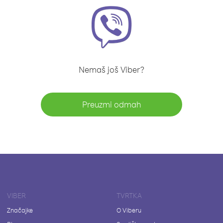
Nemaš još Viber?
Preuzmi odmah
VIBER
TVRTKA
Značajke
O Viberu