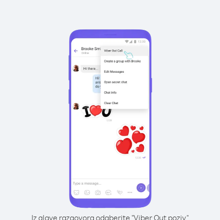
Iz glave razgovora odaberite "Viber Out poziv"