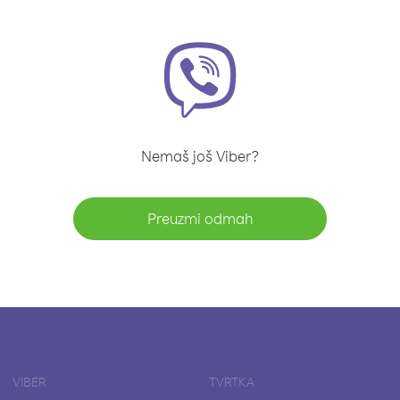
Nemaš još Viber?
Preuzmi odmah
VIBER
TVRTKA