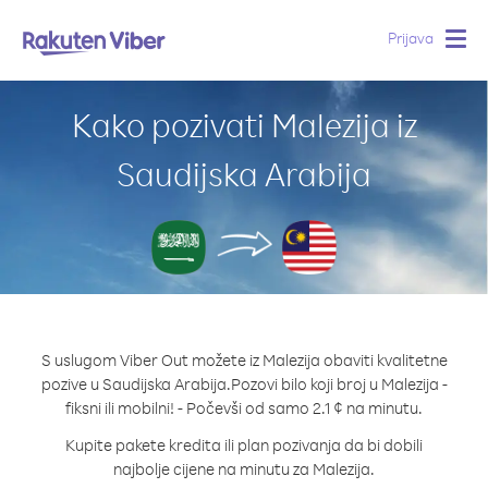
Prijava
Togg
navig
Kako pozivati Malezija iz
Saudijska Arabija
S uslugom Viber Out možete iz Malezija obaviti kvalitetne
pozive u Saudijska Arabija.
Pozovi bilo koji broj u Malezija -
fiksni ili mobilni! - Počevši od samo 2.1 ¢ na minutu.
Kupite pakete kredita ili plan pozivanja da bi dobili
najbolje cijene na minutu za Malezija.