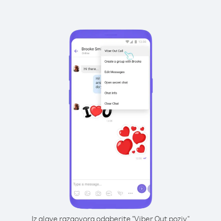
Iz glave razgovora odaberite "Viber Out poziv"