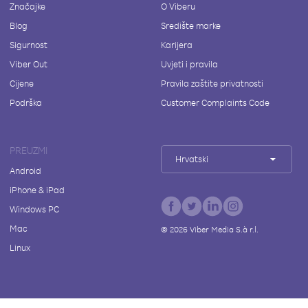
Značajke
O Viberu
Blog
Središte marke
Sigurnost
Karijera
Viber Out
Uvjeti i pravila
Cijene
Pravila zaštite privatnosti
Podrška
Customer Complaints Code
PREUZMI
Hrvatski
Android
iPhone & iPad
Windows PC
Mac
©
2026
Viber Media S.à r.l.
Linux