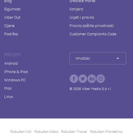
Blog
Središte marke
Sigurnost
Karijera
Viber Out
Uvjeti i pravila
Cijene
Pravila zaštite privatnosti
Podrška
Customer Complaints Code
PREUZMI
Hrvatski
Android
iPhone & iPad
Windows PC
Mac
©
2026
Viber Media S.à r.l.
Linux
Rakuten Viki
Rakuten Kobo
Rakuten Travel
Rakuten Marketing