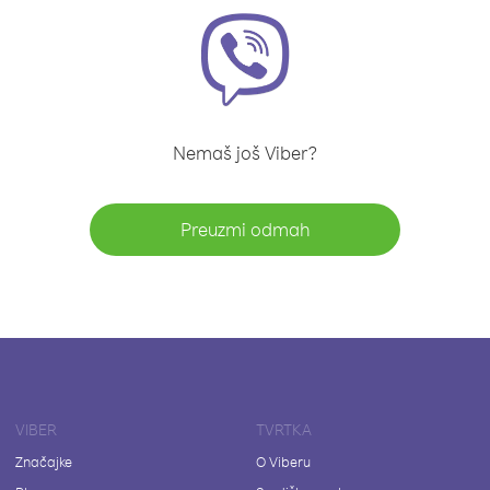
Nemaš još Viber?
Preuzmi odmah
VIBER
TVRTKA
Značajke
O Viberu