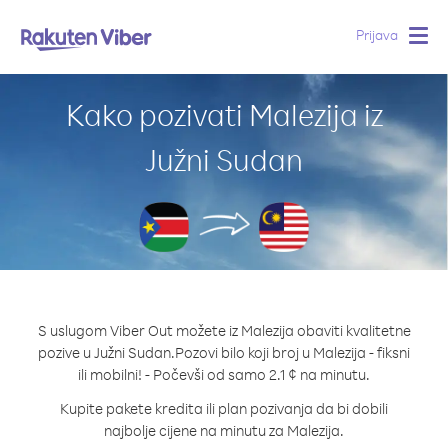
Prijava
Togg
navig
Kako pozivati Malezija iz
Južni Sudan
S uslugom Viber Out možete iz Malezija obaviti kvalitetne
pozive u Južni Sudan.
Pozovi bilo koji broj u Malezija - fiksni
ili mobilni! - Počevši od samo 2.1 ¢ na minutu.
Kupite pakete kredita ili plan pozivanja da bi dobili
najbolje cijene na minutu za Malezija.