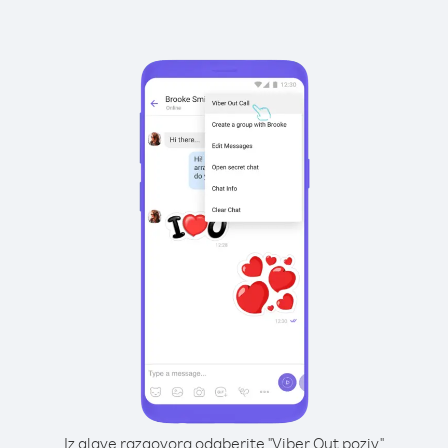
Iz glave razgovora odaberite "Viber Out poziv"