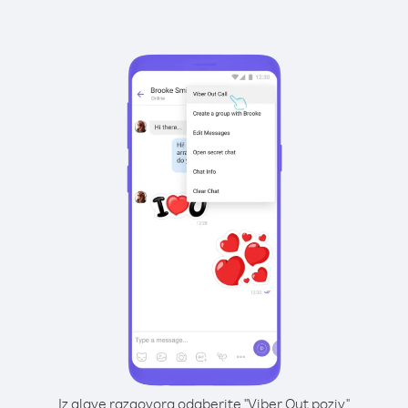
Iz glave razgovora odaberite "Viber Out poziv"