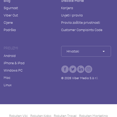
Blog
Središte marke
Sigurnost
Karijera
Viber Out
Uvjeti i pravila
Cijene
Pravila zaštite privatnosti
Podrška
Customer Complaints Code
PREUZMI
Hrvatski
Android
iPhone & iPad
Windows PC
Mac
©
2026
Viber Media S.à r.l.
Linux
Rakuten Viki
Rakuten Kobo
Rakuten Travel
Rakuten Marketing