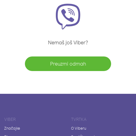
Nemaš još Viber?
Preuzmi odmah
VIBER
TVRTKA
Značajke
O Viberu