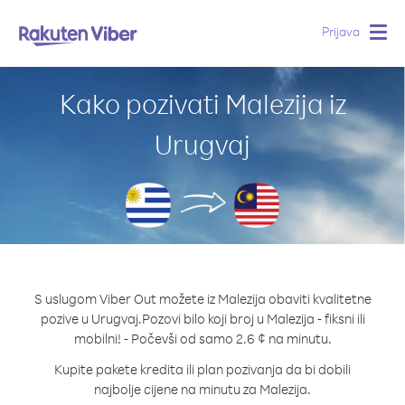
Prijava
Togg
navig
Kako pozivati Malezija iz
Urugvaj
S uslugom Viber Out možete iz Malezija obaviti kvalitetne
pozive u Urugvaj.
Pozovi bilo koji broj u Malezija - fiksni ili
mobilni! - Počevši od samo 2.6 ¢ na minutu.
Kupite pakete kredita ili plan pozivanja da bi dobili
najbolje cijene na minutu za Malezija.