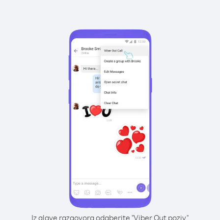
Iz glave razgovora odaberite "Viber Out poziv"