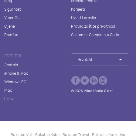
Blog
Središte marke
Sigurnost
Karijera
Viber Out
Uvjeti i pravila
Cijene
Pravila zaštite privatnosti
Podrška
Customer Complaints Code
PREUZMI
Hrvatski
Android
iPhone & iPad
Windows PC
Mac
©
2026
Viber Media S.à r.l.
Linux
Rakuten Viki
Rakuten Kobo
Rakuten Travel
Rakuten Marketing