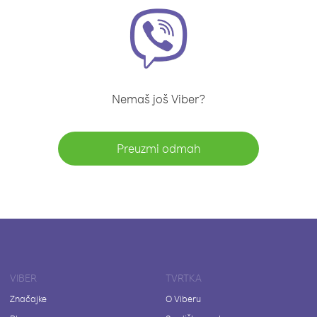
Nemaš još Viber?
Preuzmi odmah
VIBER
TVRTKA
Značajke
O Viberu