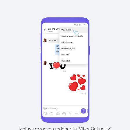
Iz glave razgovora odaberite "Viber Out poziv"