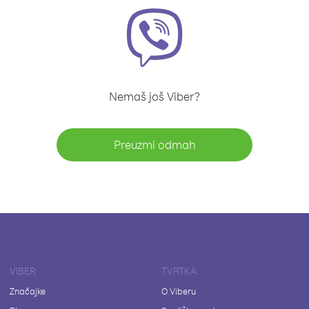
Nemaš još Viber?
Preuzmi odmah
VIBER
TVRTKA
Značajke
O Viberu