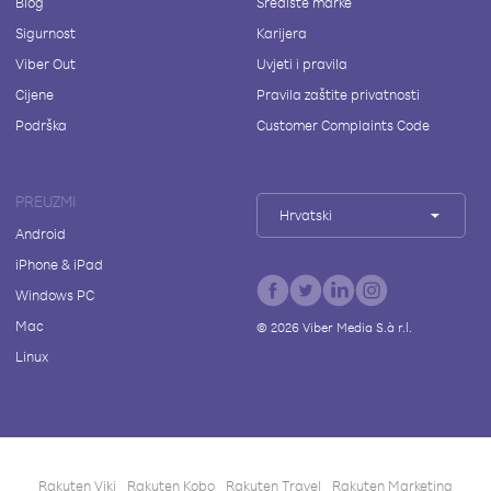
Blog
Središte marke
Sigurnost
Karijera
Viber Out
Uvjeti i pravila
Cijene
Pravila zaštite privatnosti
Podrška
Customer Complaints Code
PREUZMI
Hrvatski
Android
iPhone & iPad
Windows PC
Mac
©
2026
Viber Media S.à r.l.
Linux
Rakuten Viki
Rakuten Kobo
Rakuten Travel
Rakuten Marketing