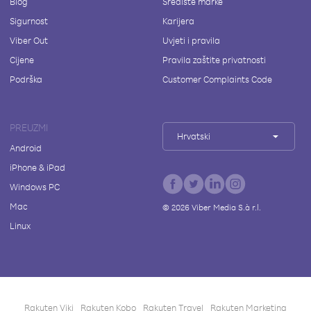
Blog
Središte marke
Sigurnost
Karijera
Viber Out
Uvjeti i pravila
Cijene
Pravila zaštite privatnosti
Podrška
Customer Complaints Code
PREUZMI
Hrvatski
Android
iPhone & iPad
Windows PC
Mac
©
2026
Viber Media S.à r.l.
Linux
Rakuten Viki
Rakuten Kobo
Rakuten Travel
Rakuten Marketing