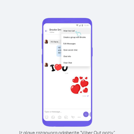
Iz glave razgovora odaberite "Viber Out poziv"