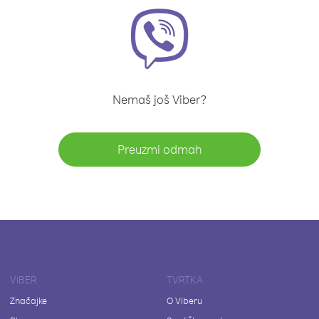
Nemaš još Viber?
Preuzmi odmah
VIBER
TVRTKA
Značajke
O Viberu