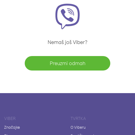
Nemaš još Viber?
Preuzmi odmah
VIBER
TVRTKA
Značajke
O Viberu