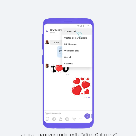
Iz glave razgovora odaberite "Viber Out poziv"