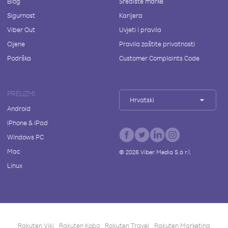
Blog
Središte marke
Sigurnost
Karijera
Viber Out
Uvjeti i pravila
Cijene
Pravila zaštite privatnosti
Podrška
Customer Complaints Code
PREUZMI
Hrvatski
Android
iPhone & iPad
Windows PC
Mac
©
2026
Viber Media S.à r.l.
Linux
Rakuten Viki
Rakuten Kobo
Rakuten Travel
Rakuten Marketing